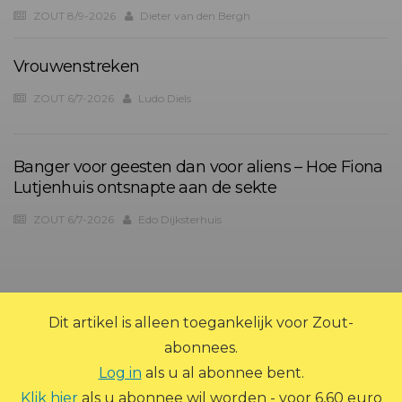
ZOUT 8/9-2026
Dieter van den Bergh
Vrouwenstreken
ZOUT 6/7-2026
Ludo Diels
Banger voor geesten dan voor aliens – Hoe Fiona
Lutjenhuis ontsnapte aan de sekte
ZOUT 6/7-2026
Edo Dijksterhuis
?>
Dit artikel is alleen toegankelijk voor Zout-
abonnees.
Log in
als u al abonnee bent.
Klik hier
als u abonnee wil worden - voor 6,60 euro