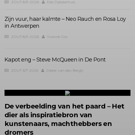
ZOUT 8/9-2026
Edo Dijksterhuis
Zijn vuur, haar kalmte – Neo Rauch en Rosa Loy
in Antwerpen
ZOUT 8/9-2026
Yvonne Cox
Kapot eng – Steve McQueen in De Pont
ZOUT 6/7-2026
Dieter van den Bergh
De verbeelding van het paard – Het
dier als inspiratiebron van
kunstenaars, machthebbers en
dromers