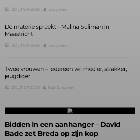
ZOUT 8/9-2026
Ludo Diels
De materie spreekt – Malina Suliman in
Maastricht
ZOUT 8/9-2026
Ludo Diels
Twee vrouwen – Iedereen wil mooier, strakker,
jeugdiger
ZOUT 6/7-2026
Rob Schoonen
Bidden in een aanhanger – David
Bade zet Breda op zijn kop