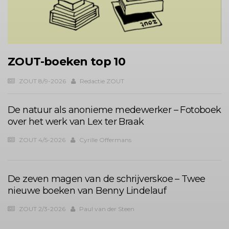
ZOUT-boeken top 10
ZOUT 8/9-2026
Redactie ZOUT
De natuur als anonieme medewerker – Fotoboek
over het werk van Lex ter Braak
ZOUT 4/5-2026
Cyrille Offermans
De zeven magen van de schrijverskoe – Twee
nieuwe boeken van Benny Lindelauf
ZOUT 2/3-2026
Paul van der Steen