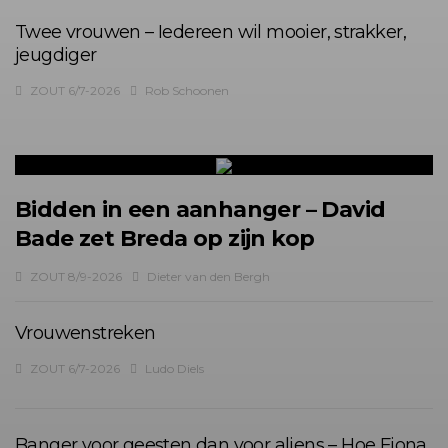
Twee vrouwen – Iedereen wil mooier, strakker,
jeugdiger
ZOUT 6/7-2026
Rob Schoonen
Bidden in een aanhanger – David
Bade zet Breda op zijn kop
ZOUT 8/9-2026
Dieter van den Bergh
Vrouwenstreken
ZOUT 6/7-2026
Ludo Diels
Banger voor geesten dan voor aliens – Hoe Fiona