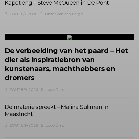
Kapot eng – Steve McQueen in De Pont
ZOUT 6/7-2026
Dieter van den Bergh
De verbeelding van het paard – Het
dier als inspiratiebron van
kunstenaars, machthebbers en
dromers
ZOUT 8/9-2026
Ludo Diels
De materie spreekt – Malina Suliman in
Maastricht
ZOUT 8/9-2026
Ludo Diels