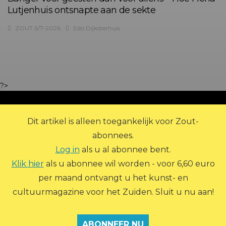
Lutjenhuis ontsnapte aan de sekte
ZOUT 6/7-2026
Edo Dijksterhuis
?>
Dit artikel is alleen toegankelijk voor Zout-
abonnees.
Log in
als u al abonnee bent.
Klik hier
als u abonnee wil worden - voor 6,60 euro
per maand ontvangt u het kunst- en
© 2026 Zout Magazine. Alle rechten voorbehouden.
cultuurmagazine voor het Zuiden. Sluit u nu aan!
ADVERTEREN
ARCHIEF
ABONNEREN
CONTACT
OVER ZOUT
PRIVACY STATEMENT
INLOGGEN
ABONNEER NU