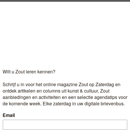
Je kunt een oud tapijt op hun rug leggen en een houten
 Dan klepperen ze vanuit het vissersdorp naar zee, met
art. Ik keek er graag naar, tot zijn berijder besliste dat he
Log in
als u al abonnee bent.
r 6,60 euro per maand ontvangt u het kunst- en cultuur