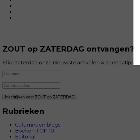
ZOUT op ZATERDAG ontvangen?
Elke zaterdag onze nieuwste artikelen & agendatips i
Rubrieken
Columns en blogs
Boeken TOP 10
Editorial