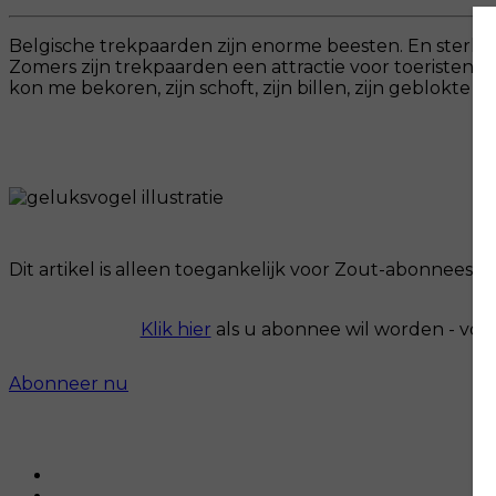
Belgische trekpaarden zijn enorme beesten. En sterk! 
Zomers zijn trekpaarden een attractie voor toeristen.
kon me bekoren, zijn schoft, zijn billen, zijn geblokte sta
Dit artikel is alleen toegankelijk voor Zout-abonnees.
Klik hier
als u abonnee wil worden - voo
Abonneer nu