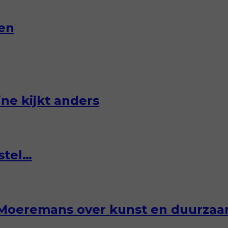
en
ne kijkt anders
stel…
ah Moeremans over kunst en duurza