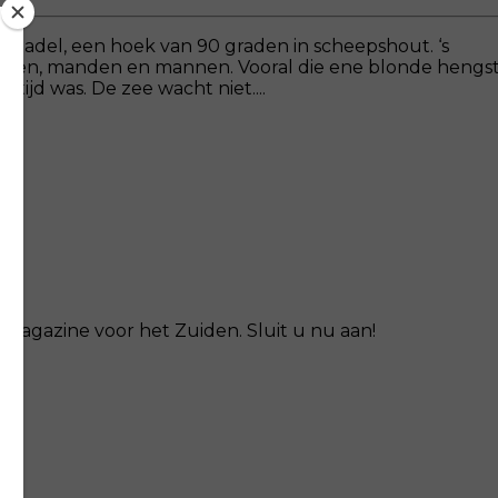
 zadel, een hoek van 90 graden in scheepshout. ‘s
 karren, manden en mannen. Vooral die ene blonde hengs
t tijd was. De zee wacht niet....
magazine voor het Zuiden. Sluit u nu aan!