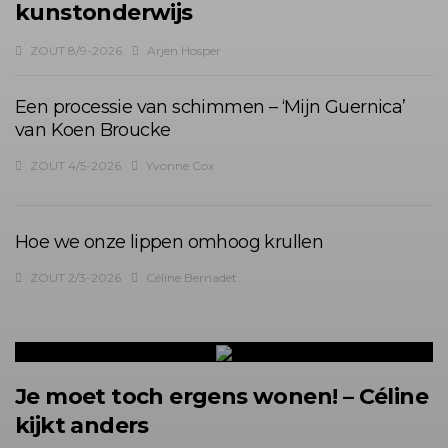
kunstonderwijs
ZOUT 8/9-2026
Arjen Hosper
Een processie van schimmen – ‘Mijn Guernica’
van Koen Broucke
ZOUT 4/5-2026
Yvonne Cox
Hoe we onze lippen omhoog krullen
ZOUT 2/3-2026
Céline Bernadet
Je moet toch ergens wonen! – Céline
kijkt anders