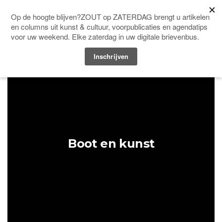
Men
HOME
&PAPER
Boot en kunst