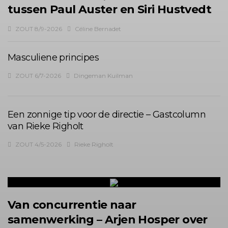
tussen Paul Auster en Siri Hustvedt
ZOUT 8/9-2026
Céline Bernadet
Masculiene principes
ZOUT 6/7-2026
Dingeman Kuilman
Een zonnige tip voor de directie – Gastcolumn
van Rieke Righolt
ZOUT 4/5-2026
Rieke Righolt
Van concurrentie naar
samenwerking – Arjen Hosper over