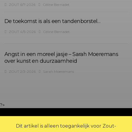
ZOUT 6/7-2026
Céline Bernadet
De toekomst is als een tandenborstel…
ZOUT 4/5-2026
Céline Bernadet
Angst in een moreel jasje – Sarah Moeremans
over kunst en duurzaamheid
ZOUT 2/3-2026
Sarah Moeremans
?>
Dit artikel is alleen toegankelijk voor Zout-