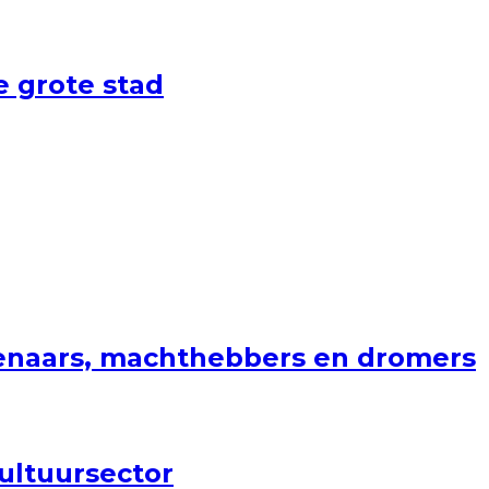
 grote stad
stenaars, machthebbers en dromers
cultuursector