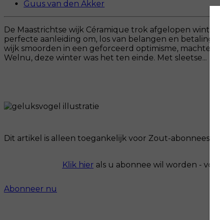
Guus van den Akker
De Maastrichtse wijk Céramique trok afgelopen winter, 
perfecte aanleiding om, los van belangen en betalinge
wijk smoorden in een geforceerd optimisme, machteloz
Welnu, deze winter was het ten einde. Met sleetse...
Dit artikel is alleen toegankelijk voor Zout-abonnees.
Klik hier
als u abonnee wil worden - voo
Abonneer nu