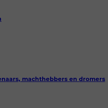
n
stenaars, machthebbers en dromers