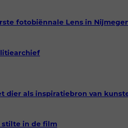
erste fotobiënnale Lens in Nijmege
itiearchief
et dier als inspiratiebron van kun
tilte in de film