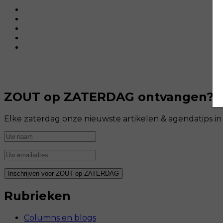
ZOUT op ZATERDAG ontvangen?
Elke zaterdag onze nieuwste artikelen & agendatips i
Rubrieken
Columns en blogs