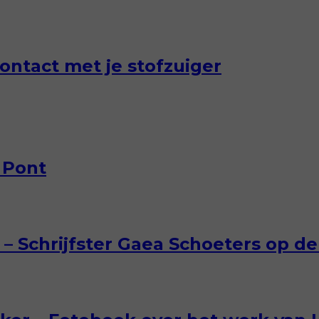
ontact met je stofzuiger
 Pont
– Schrijfster Gaea Schoeters op de