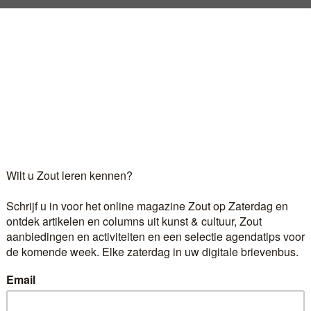
mede dankzij een expositie bij NAiM / Bureau Europa, aa
n, een visueel antwoord te formuleren op niet gestelde
e kritiek verstomde bij zoveel dovemansoren. De beoord
Log in
als u al abonnee bent.
r 6,60 euro per maand ontvangt u het kunst- en cultuur