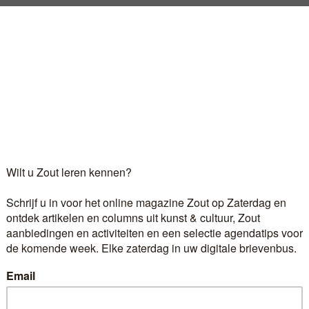
it eenduidig.’ Dit antwoord gaf ik mezelf deze zomer, op 
 Servisch museum een groepsexpositie gezien met daarin 
an ontroering, fascinatie en woede had ik ernaar gekeke
Log in
als u al abonnee bent.
r 6,60 euro per maand ontvangt u het kunst- en cultuur