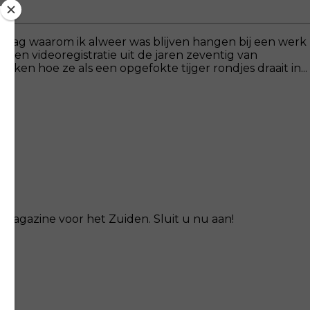
de vraag waarom ik alweer was blijven hangen bij een werk
een videoregistratie uit de jaren zeventig van
n hoe ze als een opgefokte tijger rondjes draait in...
magazine voor het Zuiden. Sluit u nu aan!