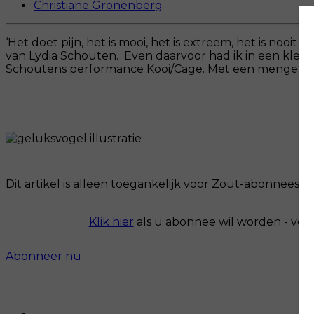
Christiane Gronenberg
‘Het doet pijn, het is mooi, het is extreem, het is noo
van Lydia Schouten. Even daarvoor had ik in een klein
Schoutens performance Kooi/Cage. Met een mengelmoes v
Dit artikel is alleen toegankelijk voor Zout-abonnees.
Klik hier
als u abonnee wil worden - voo
Abonneer nu