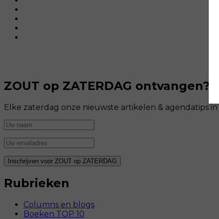
ZOUT op ZATERDAG ontvangen?
Elke zaterdag onze nieuwste artikelen & agendatips i
Rubrieken
Columns en blogs
Boeken TOP 10