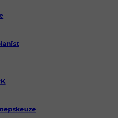
e
ianist
PK
roepskeuze