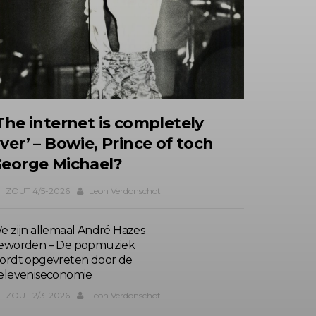
The internet is completely
ver’ – Bowie, Prince of toch
eorge Michael?
ZOUT 4/5-2026
Leon Verdonschot
e zijn allemaal André Hazes
eworden – De popmuziek
ordt opgevreten door de
eleveniseconomie
ZOUT 2/3-2026
Leon Verdonschot