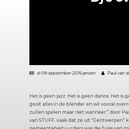
zl-09-september-2016-jeroen
Paul van d
Het is geen jazz. Het is geen dance. Het is
gooit alles in de blender en wil vooral o
zullen spelen maar niet wanneer.” door P
van STUFF. vaak dat ze uit “Gentwerpen” 
gemeentebestuurders was die fusie van mu