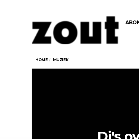
ABO
HOME
MUZIEK
Dj's o