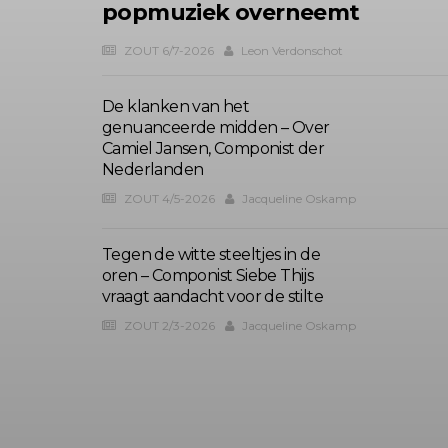
popmuziek overneemt
ZOUT 6/7-2026
Leon Verdonschot
De klanken van het
genuanceerde midden – Over
Camiel Jansen, Componist der
Nederlanden
ZOUT 4/5-2026
Jacqueline Oskamp
Tegen de witte steeltjes in de
oren – Componist Siebe Thijs
vraagt aandacht voor de stilte
ZOUT 2/3-2026
Jacqueline Oskamp