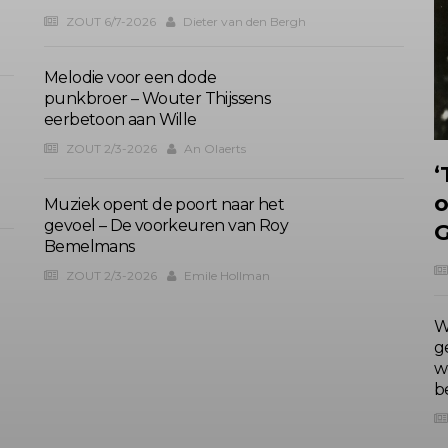
ZOUT 6/7-2026
Dieter van den Bergh
Melodie voor een dode
punkbroer – Wouter Thijssens
eerbetoon aan Wille
ZOUT 2/3-2026
An Olaerts
‘
o
Muziek opent de poort naar het
gevoel – De voorkeuren van Roy
G
Bemelmans
ZOUT 2/3-2026
Emile Hollman
W
g
w
b