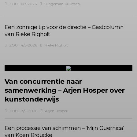
ZOUT 6/7-2026
Dingeman Kuilman
Een zonnige tip voor de directie – Gastcolumn
van Rieke Righolt
ZOUT 4/5-2026
Rieke Righolt
Van concurrentie naar
samenwerking – Arjen Hosper over
kunstonderwijs
ZOUT 8/9-2026
Arjen Hosper
Een processie van schimmen – ‘Mijn Guernica’
van Koen Broucke