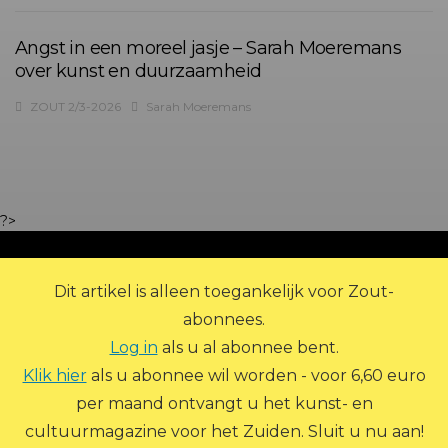
Angst in een moreel jasje – Sarah Moeremans
over kunst en duurzaamheid
ZOUT 2/3-2026
Sarah Moeremans
?>
Dit artikel is alleen toegankelijk voor Zout-
abonnees.
Log in
als u al abonnee bent.
Klik hier
als u abonnee wil worden - voor 6,60 euro
per maand ontvangt u het kunst- en
© 2026 Zout Magazine. Alle rechten voorbehouden.
cultuurmagazine voor het Zuiden. Sluit u nu aan!