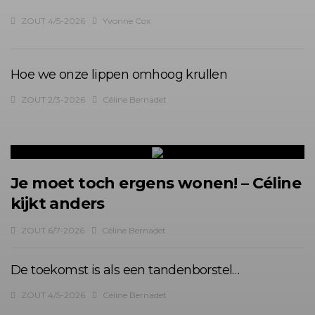
ZOUT 4/5-2026
Yvonne Cox
Hoe we onze lippen omhoog krullen
ZOUT 2/3-2026
Céline Bernadet
Je moet toch ergens wonen! – Céline
kijkt anders
ZOUT 6/7-2026
Céline Bernadet
De toekomst is als een tandenborstel…
ZOUT 4/5-2026
Céline Bernadet