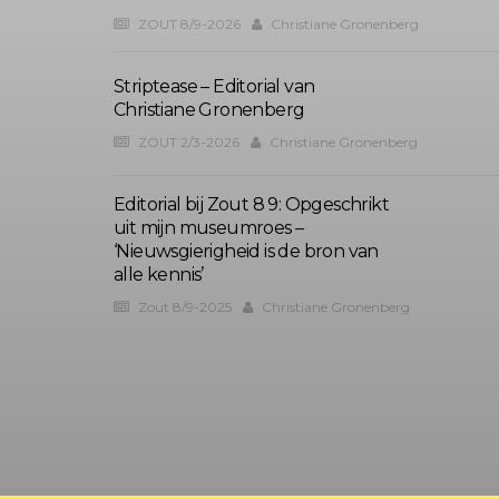
ZOUT 8/9-2026
Christiane Gronenberg
Striptease – Editorial van
Christiane Gronenberg
ZOUT 2/3-2026
Christiane Gronenberg
Editorial bij Zout 8 9: Opgeschrikt
uit mijn museumroes –
‘Nieuwsgierigheid is de bron van
alle kennis’
Zout 8/9-2025
Christiane Gronenberg