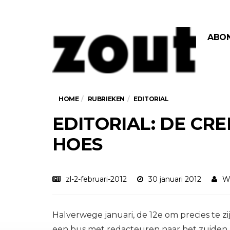
ABO
HOME
RUBRIEKEN
EDITORIAL
EDITORIAL: DE CR
HOES
zl-2-februari-2012
30 januari 2012
W
Halverwege januari, de 12e om precies te z
een bus met redacteuren naar het zuiden 