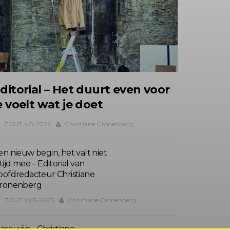
ditorial – Het duurt even voor
e voelt wat je doet
ZOUT 4/5-2026
Christiane Gronenberg
en nieuw begin, het valt niet
tijd mee – Editorial van
oofdredacteur Christiane
ronenberg
ZOUT 10/11-2025
Christiane Gronenberg
are wijn – Christiane