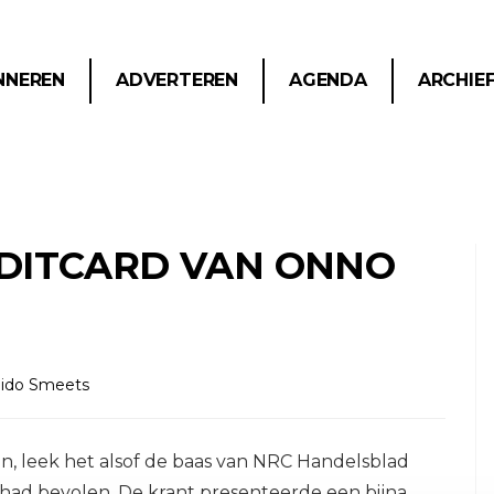
NNEREN
ADVERTEREN
AGENDA
ARCHIE
EDITCARD VAN ONNO
ido Smeets
ijn, leek het alsof de baas van NRC Handelsblad
had bevolen. De krant presenteerde een bijna