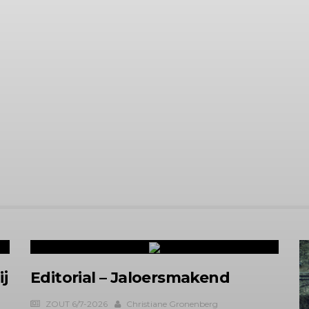
ij
Editorial – Jaloersmakend
ZOUT 6/7-2026
Christiane Gronenberg