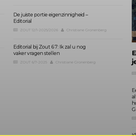
De juiste portie eigenzinnigheid –
Editorial
ZOUT 12/1-2025/2026
Christiane Gronenberg
Editorial bij Zout 6 7: Ik zal u nog
E
vaker vragen stellen
j
ZOUT 6/7-2025
Christiane Gronenberg
E
al
h
G
Kl