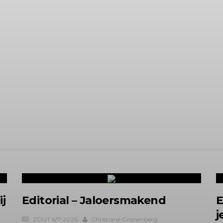
ij
Editorial – Jaloersmakend
E
j
ZOUT 6/7-2026
Christiane Gronenberg