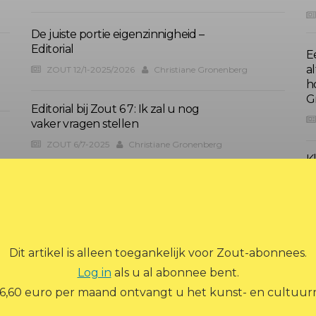
De juiste portie eigenzinnigheid –
Editorial
E
al
ZOUT 12/1-2025/2026
Christiane Gronenberg
h
G
Editorial bij Zout 6 7: Ik zal u nog
vaker vragen stellen
ZOUT 6/7-2025
Christiane Gronenberg
Kl
G
Dit artikel is alleen toegankelijk voor Zout-abonnees.
Log in
als u al abonnee bent.
 6,60 euro per maand ontvangt u het kunst- en cultuurm