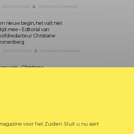
ZOUT 4/5-2026
Christiane Gronenberg
en nieuw begin, het valt niet
tijd mee – Editorial van
oofdredacteur Christiane
ronenberg
ZOUT 10/11-2025
Christiane Gronenberg
are wijn – Christiane
ronenberg over Zout 2.0
ZOUT 4/5-2025
Christiane Gronenberg
agazine voor het Zuiden. Sluit u nu aan!