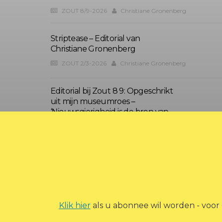
ZOUT 8/9-2026
Christiane Gronenberg
Striptease – Editorial van
Christiane Gronenberg
ZOUT 2/3-2026
Christiane Gronenberg
Editorial bij Zout 8 9: Opgeschrikt
uit mijn museumroes –
‘Nieuwsgierigheid is de bron van
alle kennis’
Zout 8/9-2025
Christiane Gronenberg
?>
Klik hier
als u abonnee wil worden - voor