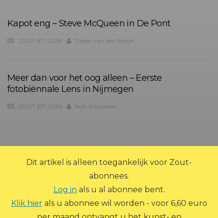
Kapot eng – Steve McQueen in De Pont
ZOUT 6/7-2026
Dieter van den Bergh
Meer dan voor het oog alleen – Eerste
fotobiënnale Lens in Nijmegen
ZOUT 6/7-2026
Rob Schoonen
?>
Dit artikel is alleen toegankelijk voor Zout-
abonnees.
Log in
als u al abonnee bent.
Klik hier
als u abonnee wil worden - voor 6,60 euro
per maand ontvangt u het kunst- en