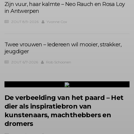
Zijn vuur, haar kalmte – Neo Rauch en Rosa Loy
in Antwerpen
ZOUT 8/9-2026
Yvonne Cox
Twee vrouwen – Iedereen wil mooier, strakker,
jeugdiger
ZOUT 6/7-2026
Rob Schoonen
De verbeelding van het paard – Het
dier als inspiratiebron van
kunstenaars, machthebbers en
dromers