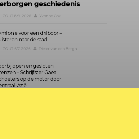
erborgen geschiedenis
ZOUT 8/9-2026
Yvonne Cox
ymfonie voor een drilboor –
uisteren naar de stad
ZOUT 6/7-2026
Dieter van den Bergh
oorbij open en gesloten
renzen – Schrijfster Gaea
choeters op de motor door
entraal-Azië
ZOUT 4/5-2026
Gaea Schoeters