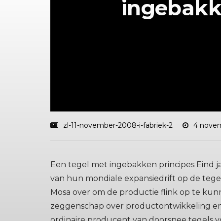
ingebakk
zl-11-november-2008-i-fabriek-2
4 nove
Een tegel met ingebakken principes Eind ja
van hun mondiale expansiedrift op de teg
Mosa over om de productie flink op te ku
zeggenschap over productontwikkeling e
ordinaire producent van doorsnee tegels v