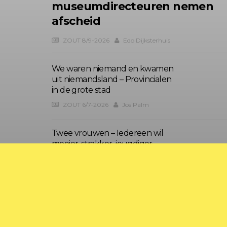
museumdirecteuren nemen
afscheid
ZOUT 8/9-2026
Edo Dijksterhuis
We waren niemand en kwamen
uit niemandsland – Provincialen
in de grote stad
ZOUT 6/7-2026
Jos Palm
Twee vrouwen – Iedereen wil
mooier, strakker, jeugdiger
ZOUT 6/7-2026
Rob Schoonen
?>