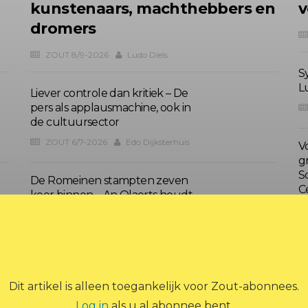
kunstenaars, machthebbers en
v
dromers
ZOUT 8/9-2026
Ludo Diels
S
L
Liever controle dan kritiek – De
pers als applausmachine, ook in
de cultuursector
ZOUT 6/7-2026
Edo Dijksterhuis
V
g
S
De Romeinen stampten zeven
C
keer binnen – An Olaerts houdt
niet van helden
ZOUT 4/5-2026
An Olaerts
Dit artikel is alleen toegankelijk voor Zout-abonnees.
Log in
als u al abonnee bent.