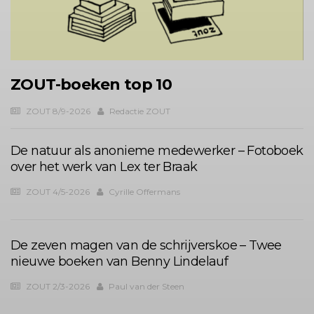
ZOUT-boeken top 10
ZOUT 8/9-2026
Redactie ZOUT
De natuur als anonieme medewerker – Fotoboek
over het werk van Lex ter Braak
ZOUT 4/5-2026
Cyrille Offermans
De zeven magen van de schrijverskoe – Twee
nieuwe boeken van Benny Lindelauf
ZOUT 2/3-2026
Paul van der Steen