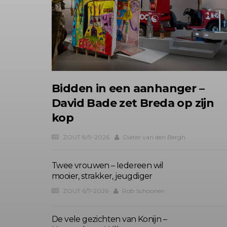
Bidden in een aanhanger –
David Bade zet Breda op zijn
kop
ZOUT 8/9-2026
Dieter van den Bergh
Twee vrouwen – Iedereen wil
mooier, strakker, jeugdiger
ZOUT 6/7-2026
Rob Schoonen
De vele gezichten van Konijn –