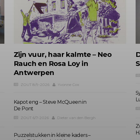
Zijn vuur, haar kalmte – Neo
D
Rauch en Rosa Loy in
S
Antwerpen
ZOUT 8/9-2026
Yvonne Cox
S
L
Kapot eng – Steve McQueen in
De Pont
ZOUT 6/7-2026
Dieter van den Bergh
Zw
H
Puzzelstukken in kleine kaders –