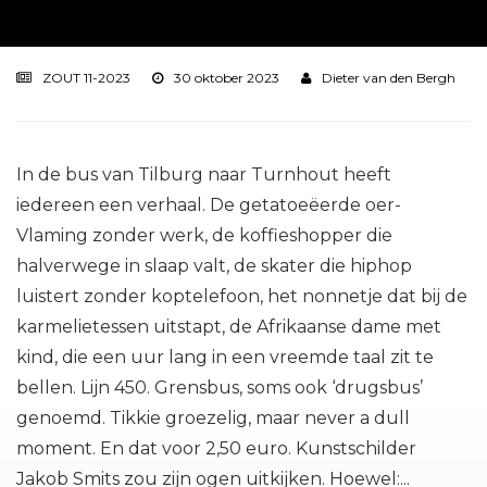
ZOUT 11-2023
30 oktober 2023
Dieter van den Bergh
In de bus van Tilburg naar Turnhout heeft
iedereen een verhaal. De getatoeëerde oer-
Vlaming zonder werk, de koffieshopper die
halverwege in slaap valt, de skater die hiphop
luistert zonder koptelefoon, het nonnetje dat bij de
karmelietessen uitstapt, de Afrikaanse dame met
kind, die een uur lang in een vreemde taal zit te
bellen. Lijn 450. Grensbus, soms ook ‘drugsbus’
genoemd. Tikkie groezelig, maar never a dull
moment. En dat voor 2,50 euro. Kunstschilder
Jakob Smits zou zijn ogen uitkijken. Hoewel:...