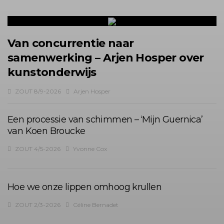
Van concurrentie naar
samenwerking – Arjen Hosper over
kunstonderwijs
ZOUT 8/9-2026
Arjen Hosper
Een processie van schimmen – ‘Mijn Guernica’
van Koen Broucke
ZOUT 4/5-2026
Yvonne Cox
Hoe we onze lippen omhoog krullen
ZOUT 2/3-2026
Céline Bernadet