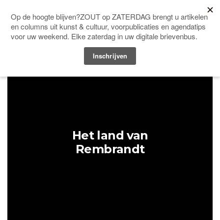
Men
HOME
&PAPER
Het land van
Rembrandt