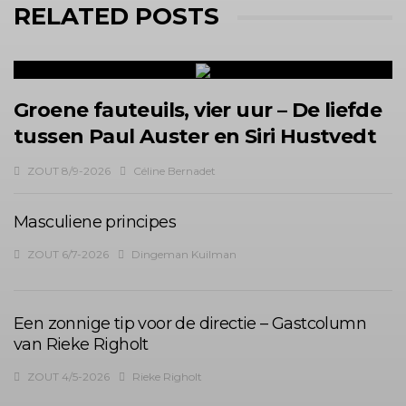
RELATED POSTS
Groene fauteuils, vier uur – De liefde
tussen Paul Auster en Siri Hustvedt
ZOUT 8/9-2026
Céline Bernadet
Masculiene principes
ZOUT 6/7-2026
Dingeman Kuilman
Een zonnige tip voor de directie – Gastcolumn
van Rieke Righolt
ZOUT 4/5-2026
Rieke Righolt