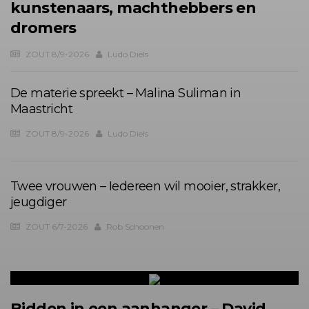
kunstenaars, machthebbers en
dromers
ZOUT 8/9-2026
Ludo Diels
De materie spreekt – Malina Suliman in
Maastricht
ZOUT 8/9-2026
Ludo Diels
Twee vrouwen – Iedereen wil mooier, strakker,
jeugdiger
ZOUT 6/7-2026
Rob Schoonen
Bidden in een aanhanger – David