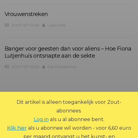
Vrouwenstreken
ZOUT 6/7-2026
Ludo Diels
Banger voor geesten dan voor aliens – Hoe Fiona
Lutjenhuis ontsnapte aan de sekte
ZOUT 6/7-2026
Edo Dijksterhuis
?>
Dit artikel is alleen toegankelijk voor Zout-
abonnees.
Log in
als u al abonnee bent.
Klik hier
als u abonnee wil worden - voor 6,60 euro
per maand ontvangt u het kunst- en
© 2026 Zout Magazine. Alle rechten voorbehouden.