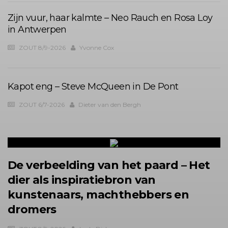
Zijn vuur, haar kalmte – Neo Rauch en Rosa Loy
in Antwerpen
ZOUT 8/9-2026
Yvonne Cox
Kapot eng – Steve McQueen in De Pont
ZOUT 6/7-2026
Dieter van den Bergh
De verbeelding van het paard – Het
dier als inspiratiebron van
kunstenaars, machthebbers en
dromers