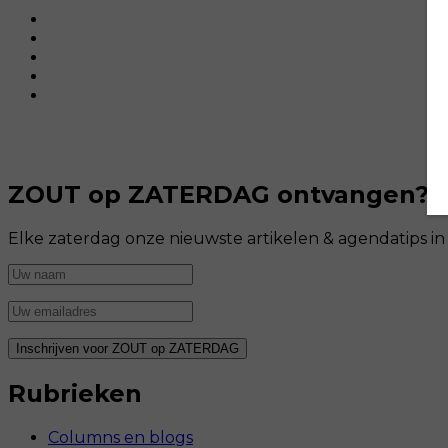
ZOUT op ZATERDAG ontvangen?
Elke zaterdag onze nieuwste artikelen & agendatips i
Rubrieken
Columns en blogs