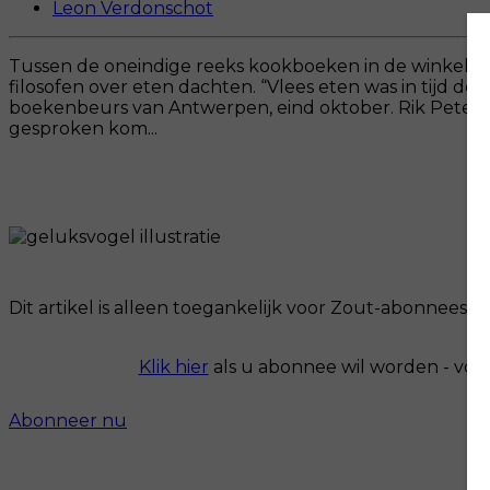
Leon Verdonschot
Tussen de oneindige reeks kookboeken in de winkels pri
filosofen over eten dachten. “Vlees eten was in tijd de
boekenbeurs van Antwerpen, eind oktober. Rik Peters ha
gesproken kom...
Dit artikel is alleen toegankelijk voor Zout-abonnees.
Klik hier
als u abonnee wil worden - voo
Abonneer nu