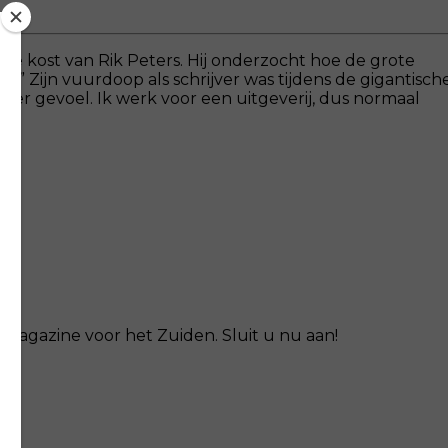
hte kost van Rik Peters. Hij onderzocht hoe de grote
?” Zijn vuurdoop als schrijver was tijdens de gigantisch
nder gevoel. Ik werk voor een uitgeverij, dus normaal
magazine voor het Zuiden. Sluit u nu aan!