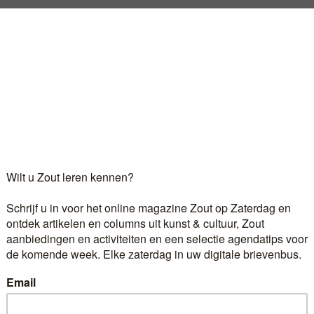
jkt sinds kort een écht origineel boek over eten: Verlic
 standaard. Waarom zou je de standaard willen verdedigen
d er zijn eerste signeersessie. “Het was een heel bijzo
Log in
als u al abonnee bent.
r 6,60 euro per maand ontvangt u het kunst- en cultuur