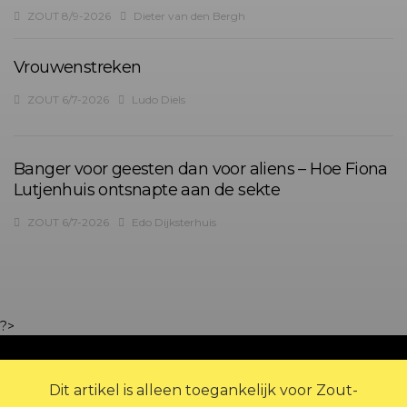
ZOUT 8/9-2026
Dieter van den Bergh
Vrouwenstreken
ZOUT 6/7-2026
Ludo Diels
Banger voor geesten dan voor aliens – Hoe Fiona
Lutjenhuis ontsnapte aan de sekte
ZOUT 6/7-2026
Edo Dijksterhuis
?>
Dit artikel is alleen toegankelijk voor Zout-