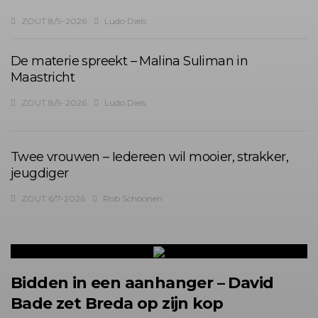
ZOUT 8/9-2026
Ludo Diels
De materie spreekt – Malina Suliman in
Maastricht
ZOUT 8/9-2026
Ludo Diels
Twee vrouwen – Iedereen wil mooier, strakker,
jeugdiger
ZOUT 6/7-2026
Rob Schoonen
Bidden in een aanhanger – David
Bade zet Breda op zijn kop