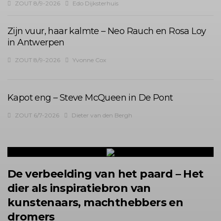
ZOUT 8/9-2026
Edo Dijksterhuis
Zijn vuur, haar kalmte – Neo Rauch en Rosa Loy
in Antwerpen
ZOUT 8/9-2026
Yvonne Cox
Kapot eng – Steve McQueen in De Pont
ZOUT 6/7-2026
Dieter van den Bergh
De verbeelding van het paard – Het
dier als inspiratiebron van
kunstenaars, machthebbers en
dromers