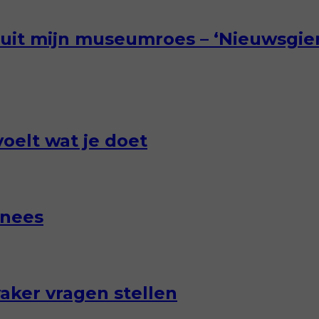
t uit mijn museumroes – ‘Nieuwsgier
voelt wat je doet
nnees
 vaker vragen stellen