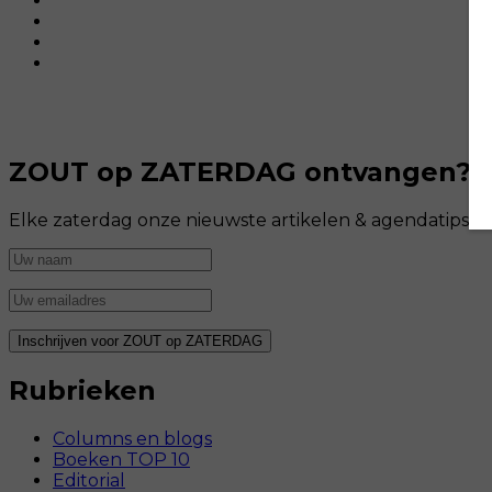
ZOUT op ZATERDAG ontvangen?
Elke zaterdag onze nieuwste artikelen & agendatips i
Rubrieken
Columns en blogs
Boeken TOP 10
Editorial