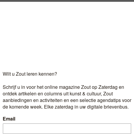
onden het scheidingsverdrag getekend werd tussen Nederl
e Limburg, als onderdeel van het Verenigd Koninkrijk der
Limburg meer toekomst in die nieuwe staat, met zijn jonge 
Log in
als u al abonnee bent.
r 6,60 euro per maand ontvangt u het kunst- en cultuur