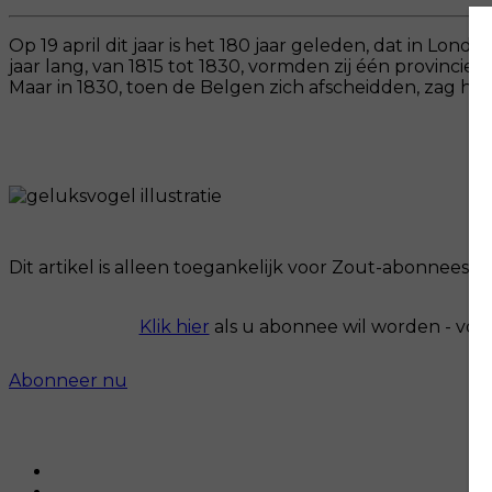
Op 19 april dit jaar is het 180 jaar geleden, dat in L
jaar lang, van 1815 tot 1830, vormden zij één provinci
Maar in 1830, toen de Belgen zich afscheidden, zag heel 
Dit artikel is alleen toegankelijk voor Zout-abonnees.
Klik hier
als u abonnee wil worden - voo
Abonneer nu