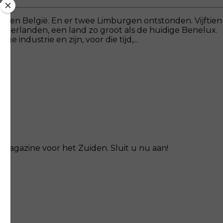
and en België. En er twee Limburgen ontstonden. Vijftien
 Nederlanden, een land zo groot als de huidige Benelux.
industrie en zijn, voor die tijd,...
magazine voor het Zuiden. Sluit u nu aan!