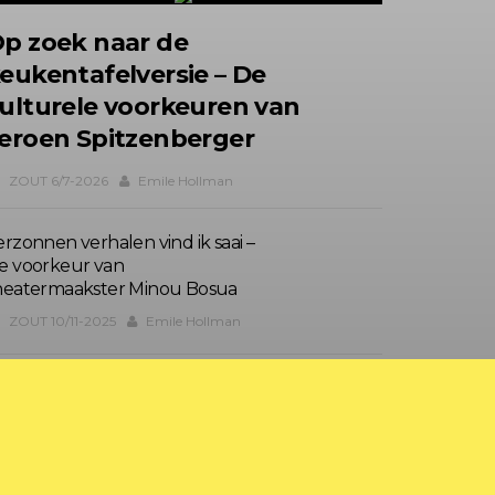
p zoek naar de
eukentafelversie – De
ulturele voorkeuren van
eroen Spitzenberger
ZOUT 6/7-2026
Emile Hollman
erzonnen verhalen vind ik saai –
e voorkeur van
heatermaakster Minou Bosua
ZOUT 10/11-2025
Emile Hollman
ille symboliek
ZOUT&PAPER 2-2025
Dingeman Kuilman