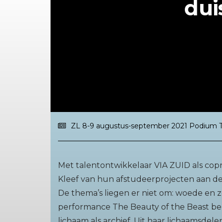
dui
ZL 8-9 augustus-september 2021 Podium T
Met talentontwikkelaar VIA ZUID als cop
Kleef van hun afstudeerprojecten aan de
De thema’s liegen er niet om: woede en 
performance The Beauty of the Beast bena
lichaam als archief. Uit haar lichaamsdel