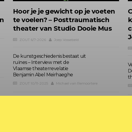
Hoor je je gewicht op je voeten
O
en
te voelen? – Posttraumatisch
k
theater van Studio Dooie Mus
c
J
ZOUT 6/7-2026
Joep Vossebeld
De kunstgeschiedenis bestaat uit
ruïnes – Interview met de
V
Vlaamse theaterrevelatie
D
Benjamin Abel Meirhaeghe
t
ZOUT 10/11-2025
Michael van Remoortere
Omstreden handshake
K
ZOUT 3-2025
Jacqueline Grandjean