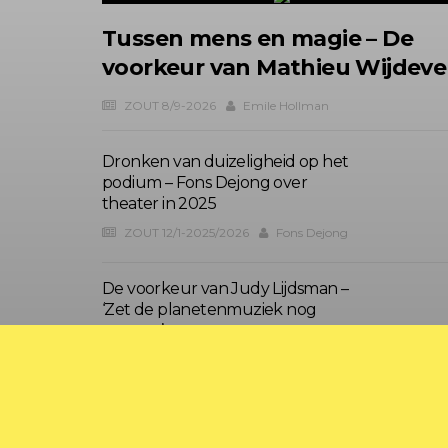
Tussen mens en magie – De
voorkeur van Mathieu Wijdev
ZOUT 8/9-2026
Emile Hollman
Dronken van duizeligheid op het
podium – Fons Dejong over
theater in 2025
ZOUT 12/1-2025/2026
Fons Dejong
De voorkeur van Judy Lijdsman –
‘Zet de planetenmuziek nog
eens op’
Zout 8/9-2025
Emile Hollman