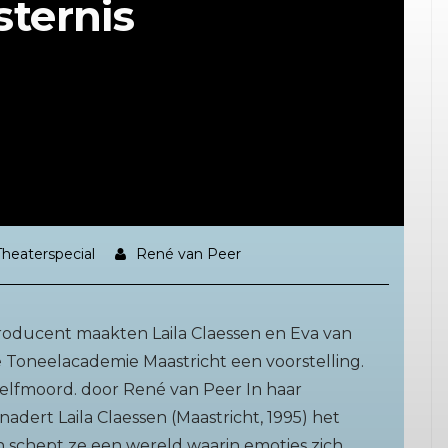
sternis
heaterspecial
René van Peer
roducent maakten Laila Claessen en Eva van
 Toneelacademie Maastricht een voorstelling.
zelfmoord. door René van Peer In haar
dert Laila Claessen (Maastricht, 1995) het
en schept ze een wereld waarin emoties zich