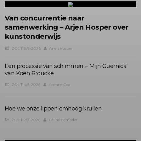
Van concurrentie naar
samenwerking – Arjen Hosper over
kunstonderwijs
ZOUT 8/9-2026
Arjen Hosper
Een processie van schimmen – ‘Mijn Guernica’
van Koen Broucke
ZOUT 4/5-2026
Yvonne Cox
Hoe we onze lippen omhoog krullen
ZOUT 2/3-2026
Céline Bernadet