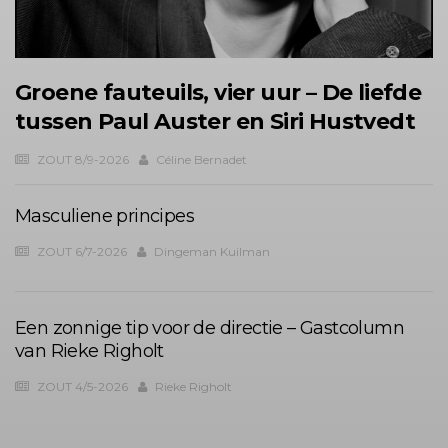
Groene fauteuils, vier uur – De liefde
tussen Paul Auster en Siri Hustvedt
ZOUT 8/9-2026
Céline Bernadet
Masculiene principes
ZOUT 6/7-2026
Dingeman Kuilman
Een zonnige tip voor de directie – Gastcolumn
van Rieke Righolt
ZOUT 4/5-2026
Rieke Righolt