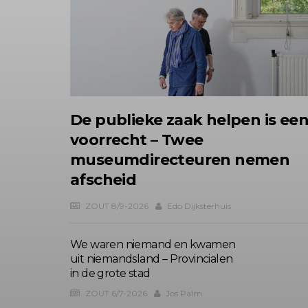
De publieke zaak helpen is ee
voorrecht – Twee
museumdirecteuren nemen
afscheid
ZOUT 8/9-2026
Edo Dijksterhuis
We waren niemand en kwamen
uit niemandsland – Provincialen
in de grote stad
ZOUT 6/7-2026
Jos Palm