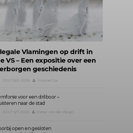
llegale Vlamingen op drift in
e VS – Een expositie over een
erborgen geschiedenis
ZOUT 8/9-2026
Yvonne Cox
ymfonie voor een drilboor –
uisteren naar de stad
ZOUT 6/7-2026
Dieter van den Bergh
oorbij open en gesloten