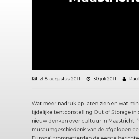
zl-8-augustus-2011
30 juli 2011
Paul
Wat meer nadruk op laten zien en wat mi
tijdelijke tentoonstelling Out of Storage 
nieuw denken over cultuur in Maastricht. “
museumgeschiedenis van de afgelopen eeu
Europa’, trompetterden de eerste berichte