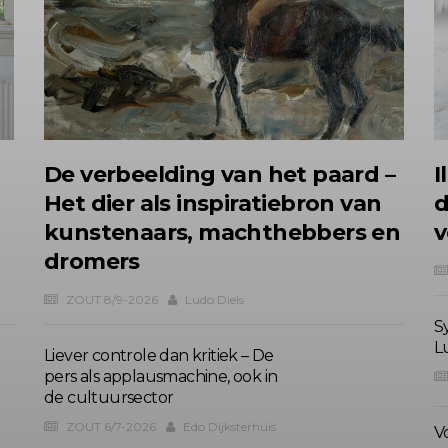
n
De verbeelding van het paard –
I
Het dier als inspiratiebron van
d
kunstenaars, machthebbers en
v
dromers
ZOUT 8/9-2026
Ludo Diels
S
L
Liever controle dan kritiek – De
pers als applausmachine, ook in
de cultuursector
ZOUT 6/7-2026
Edo Dijksterhuis
V