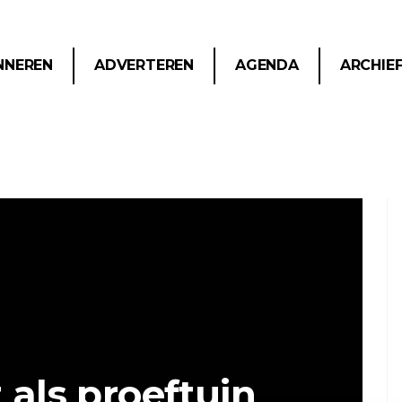
NNEREN
ADVERTEREN
AGENDA
ARCHIE
 als proeftuin