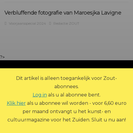
Verbluffende fotografie van Maroesjka Lavigne
Voorjaarsspecial 2024
Redactie ZOUT
?>
Dit artikel is alleen toegankelijk voor Zout-
abonnees.
Log in
als u al abonnee bent.
Klik hier
als u abonnee wil worden - voor 6,60 euro
per maand ontvangt u het kunst- en
© 2026 Zout Magazine. Alle rechten voorbehouden.
cultuurmagazine voor het Zuiden. Sluit u nu aan!
ADVERTEREN
ARCHIEF
ABONNEREN
CONTACT