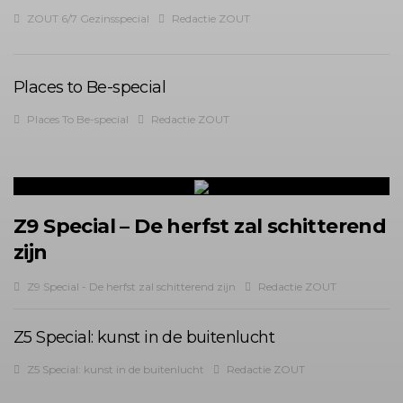
ZOUT 6/7 Gezinsspecial
Redactie ZOUT
Places to Be-special
Places To Be-special
Redactie ZOUT
Z9 Special – De herfst zal schitterend
zijn
Z9 Special - De herfst zal schitterend zijn
Redactie ZOUT
Z5 Special: kunst in de buitenlucht
Z5 Special: kunst in de buitenlucht
Redactie ZOUT