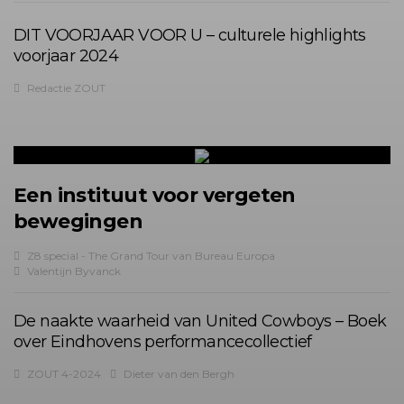
DIT VOORJAAR VOOR U – culturele highlights
voorjaar 2024
Redactie ZOUT
Een instituut voor vergeten
bewegingen
Z8 special - The Grand Tour van Bureau Europa
Valentijn Byvanck
De naakte waarheid van United Cowboys – Boek
over Eindhovens performancecollectief
ZOUT 4-2024
Dieter van den Bergh