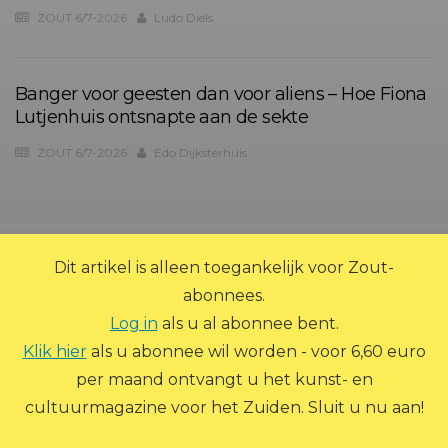
ZOUT 6/7-2026
Ludo Diels
Banger voor geesten dan voor aliens – Hoe Fiona
Lutjenhuis ontsnapte aan de sekte
ZOUT 6/7-2026
Edo Dijksterhuis
?>
Dit artikel is alleen toegankelijk voor Zout-
abonnees.
Log in
als u al abonnee bent.
Klik hier
als u abonnee wil worden - voor 6,60 euro
per maand ontvangt u het kunst- en
© 2026 Zout Magazine. Alle rechten voorbehouden.
cultuurmagazine voor het Zuiden. Sluit u nu aan!
ADVERTEREN
ARCHIEF
ABONNEREN
CONTACT