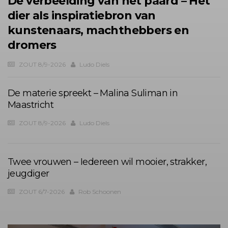
De verbeelding van het paard – Het
dier als inspiratiebron van
kunstenaars, machthebbers en
dromers
ZOUT 8/9-2026
Ludo Diels
De materie spreekt – Malina Suliman in
Maastricht
ZOUT 8/9-2026
Ludo Diels
Twee vrouwen – Iedereen wil mooier, strakker,
jeugdiger
ZOUT 6/7-2026
Rob Schoonen