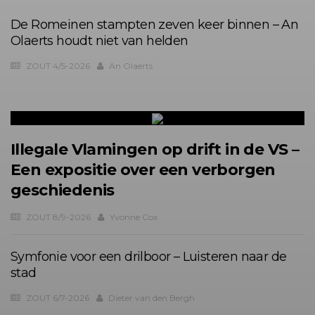
De Romeinen stampten zeven keer binnen – An
Olaerts houdt niet van helden
ZOUT 4/5-2026
An Olaerts
Illegale Vlamingen op drift in de VS –
Een expositie over een verborgen
geschiedenis
ZOUT 8/9-2026
Yvonne Cox
Symfonie voor een drilboor – Luisteren naar de
stad
ZOUT 6/7-2026
Dieter van den Bergh