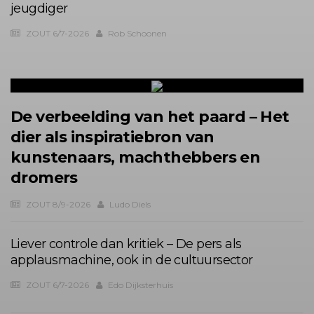
jeugdiger
ZOUT 6/7-2026
Rob Schoonen
De verbeelding van het paard – Het
dier als inspiratiebron van
kunstenaars, machthebbers en
dromers
ZOUT 8/9-2026
Ludo Diels
Liever controle dan kritiek – De pers als
applausmachine, ook in de cultuursector
ZOUT 6/7-2026
Edo Dijksterhuis