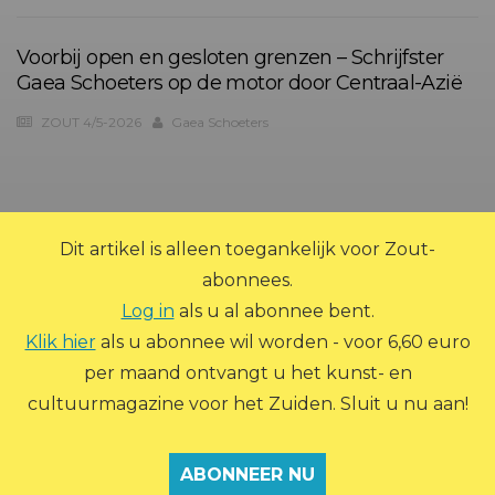
Voorbij open en gesloten grenzen – Schrijfster
Gaea Schoeters op de motor door Centraal-Azië
ZOUT 4/5-2026
Gaea Schoeters
?>
Dit artikel is alleen toegankelijk voor Zout-
abonnees.
Log in
als u al abonnee bent.
Klik hier
als u abonnee wil worden - voor 6,60 euro
per maand ontvangt u het kunst- en
© 2026 Zout Magazine. Alle rechten voorbehouden.
cultuurmagazine voor het Zuiden. Sluit u nu aan!
ADVERTEREN
ARCHIEF
ABONNEREN
CONTACT
OVER ZOUT
PRIVACY STATEMENT
INLOGGEN
ABONNEER NU