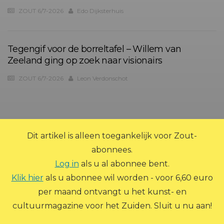
ZOUT 6/7-2026
Edo Dijksterhuis
Tegengif voor de borreltafel – Willem van
Zeeland ging op zoek naar visionairs
ZOUT 6/7-2026
Leon Verdonschot
?>
Dit artikel is alleen toegankelijk voor Zout-
abonnees.
Log in
als u al abonnee bent.
Klik hier
als u abonnee wil worden - voor 6,60 euro
per maand ontvangt u het kunst- en
© 2026 Zout Magazine. Alle rechten voorbehouden.
cultuurmagazine voor het Zuiden. Sluit u nu aan!
ADVERTEREN
ARCHIEF
ABONNEREN
CONTACT