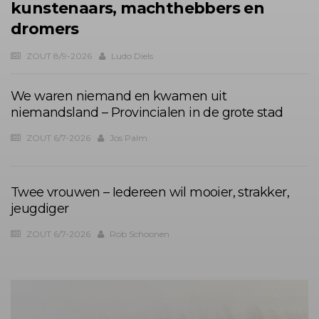
kunstenaars, machthebbers en
dromers
ZOUT 8/9-2026
Ludo Diels
We waren niemand en kwamen uit
niemandsland – Provincialen in de grote stad
ZOUT 6/7-2026
Jos Palm
Twee vrouwen – Iedereen wil mooier, strakker,
jeugdiger
ZOUT 6/7-2026
Rob Schoonen