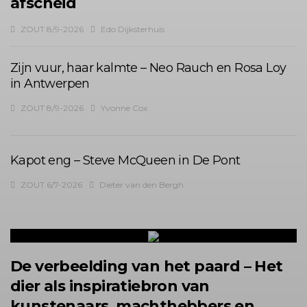
afscheid
ZOUT 8/9-2026
Edo Dijksterhuis
Zijn vuur, haar kalmte – Neo Rauch en Rosa Loy
in Antwerpen
ZOUT 8/9-2026
Yvonne Cox
Kapot eng – Steve McQueen in De Pont
ZOUT 6/7-2026
Dieter van den Bergh
De verbeelding van het paard – Het
dier als inspiratiebron van
kunstenaars, machthebbers en