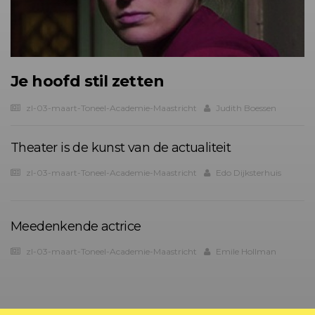
Je hoofd stil zetten
zl-03-maart-Toneel-Academie-Maastricht
Judith Boessen
Theater is de kunst van de actualiteit
zl-03-maart-Toneel-Academie-Maastricht
Edo Dijksterhuis
Meedenkende actrice
zl-03-maart-Toneel-Academie-Maastricht
Emile Hollman