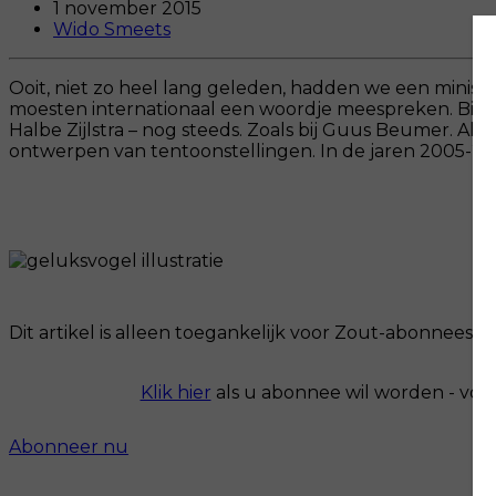
1 november 2015
Wido Smeets
Ooit, niet zo heel lang geleden, hadden we een ministe
moesten internationaal een woordje meespreken. Binnen 
Halbe Zijlstra – nog steeds. Zoals bij Guus Beumer. Al
ontwerpen van tentoonstellingen. In de jaren 2005-2012
Dit artikel is alleen toegankelijk voor Zout-abonnees.
Klik hier
als u abonnee wil worden - voo
Abonneer nu