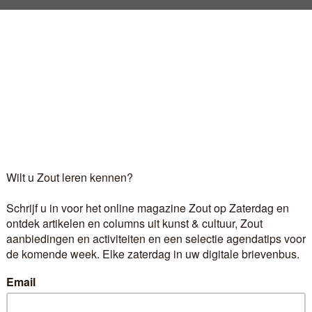
r van cultuur die wilde dat de kunstensector artistieke
de kunsten bestond dat streven natuurlijk altijd al, da
s directeur van diverse kunstinstellingen huurde hij de 
...
Log in
als u al abonnee bent.
r 6,60 euro per maand ontvangt u het kunst- en cultuur