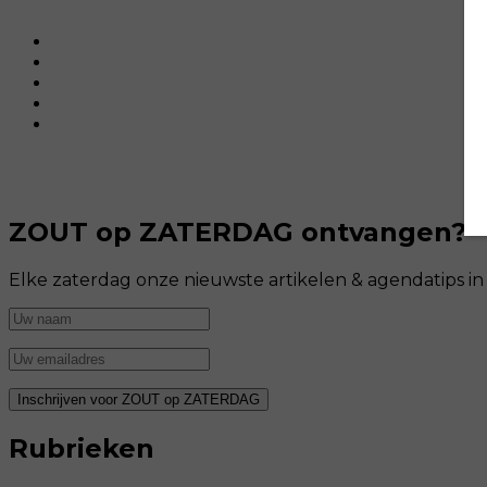
ZOUT op ZATERDAG ontvangen?
Elke zaterdag onze nieuwste artikelen & agendatips i
Rubrieken