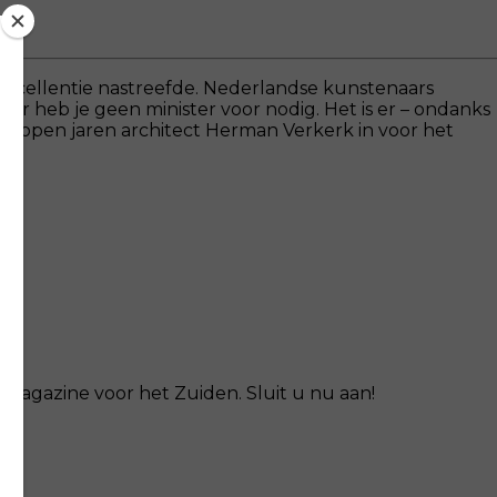
 excellentie nastreefde. Nederlandse kunstenaars
ar heb je geen minister voor nodig. Het is er – ondanks
afgelopen jaren architect Herman Verkerk in voor het
magazine voor het Zuiden. Sluit u nu aan!