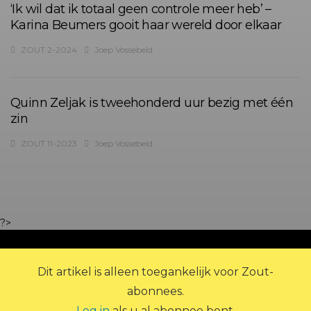
‘Ik wil dat ik totaal geen controle meer heb’ –
Karina Beumers gooit haar wereld door elkaar
ZOUT 2-2024
Joep Vossebeld
Quinn Zeljak is tweehonderd uur bezig met één
zin
ZOUT 11-2023
Joep Vossebeld
?>
Dit artikel is alleen toegankelijk voor Zout-
abonnees.
Log in
als u al abonnee bent.