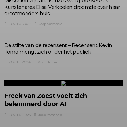
Misschien zijn alle keuzes wel grote keuzes –
Kunstenares Elisa Verkoelen droomde over haar
grootmoeders huis
ZOUT 3-2024
Joep Vossebeld
De stilte van de recensent – Recensent Kevin
Toma mengt zich onder het publiek
ZOUT 1-2024
Kevin Toma
Freek van Zoest voelt zich
belemmerd door AI
ZOUT 5-2024
Joep Vossebeld