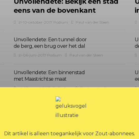
Unvollendete: Bekijk een stad
U
eens van de bovenkant
i
zl-10-oktober-2017 Podium
Paul van der Steen
Unvollendete: Een tunnel door
U
de berg, een brug over het dal
d
zl-06-juni-2017 Podium
Paul van der Steen
Unvollendete: Een binnenstad
U
met Maastrichtse maat
e
zl-03-maart-2017-ZL Podium
Paul van der Steen
Dit artikel is alleen toegankelijk voor Zout-abonnees.