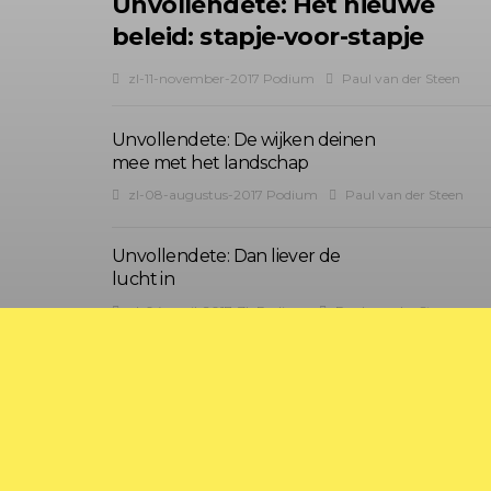
Unvollendete: Het nieuwe
beleid: stapje-voor-stapje
zl-11-november-2017 Podium
Paul van der Steen
Unvollendete: De wijken deinen
mee met het landschap
zl-08-augustus-2017 Podium
Paul van der Steen
Unvollendete: Dan liever de
lucht in
zl-04-april-2017-ZL Podium
Paul van der Steen
?>