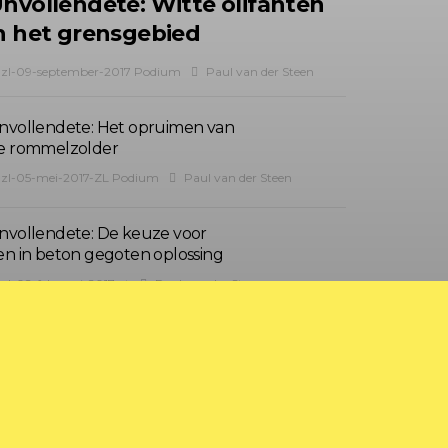
nvollendete: Witte olifanten
n het grensgebied
zl-09-september-2017 Podium
Paul van der Steen
nvollendete: Het opruimen van
e rommelzolder
zl-05-mei-2017-ZL Podium
Paul van der Steen
nvollendete: De keuze voor
en in beton gegoten oplossing
zl-02-februari-2017-xt
Paul van der Steen