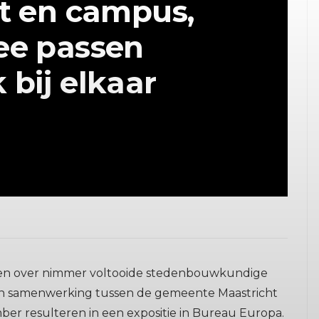
t en campus,
ee passen
 bij elkaar
ringen over nimmer voltooide stedenbouwkundige
 een samenwerking tussen de gemeente Maastricht
er resulteren in een expositie in Bureau Europa.