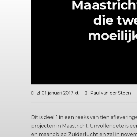
Maastrich
die tw
moeilijk
zl-01-januari-2017-xt
Paul van der Steen
Dit is deel 1 in een reeks van tien afleve
projecten in Maastricht. Unvollendete is
en maandblad Zuiderlucht en zal in novemb