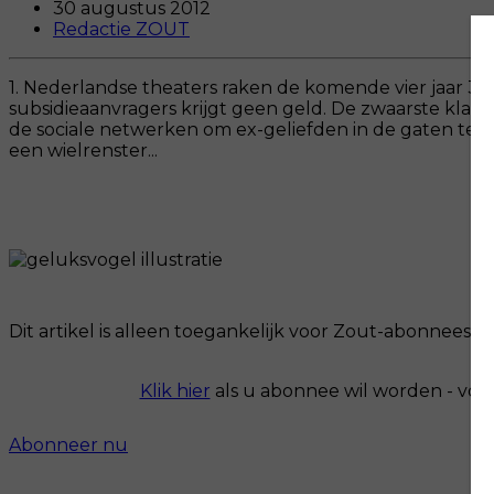
30 augustus 2012
Redactie ZOUT
1. Nederlandse theaters raken de komende vier jaar 35 
subsidieaanvragers krijgt geen geld. De zwaarste kla
de sociale netwerken om ex-geliefden in de gaten te ho
een wielrenster...
Dit artikel is alleen toegankelijk voor Zout-abonnees.
Klik hier
als u abonnee wil worden - voo
Abonneer nu