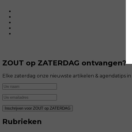
ZOUT op ZATERDAG ontvangen?
Elke zaterdag onze nieuwste artikelen & agendatips i
Rubrieken