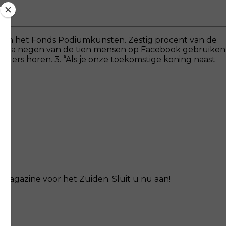
rs van het Fonds Podiumkunsten. Zestig procent van de
 Bijna negen van de tien mensen op Facebook gebruiken
lgers horen. 3. “Als je onze toekomstige koning naast
magazine voor het Zuiden. Sluit u nu aan!