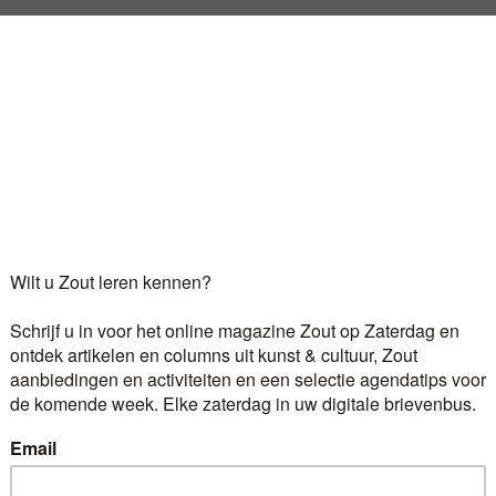
procent van hun inkomsten kwijt, zo blijkt uit de cijfe
ppen vallen bij kamermuziek en hedendaagse muziek. 2.
uden. Zijn wij even blij dat we niet tot de Zuckerman-vo
Log in
als u al abonnee bent.
r 6,60 euro per maand ontvangt u het kunst- en cultuur