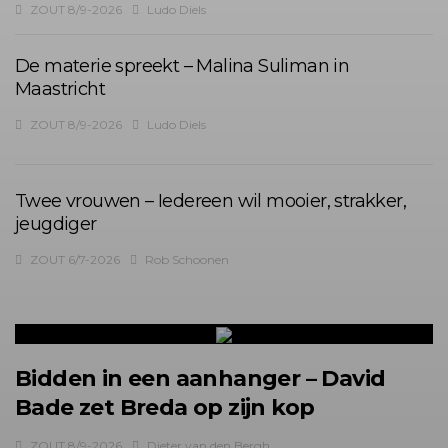
ZOUT 8/9-2026
Ludo Diels
De materie spreekt – Malina Suliman in
Maastricht
ZOUT 8/9-2026
Ludo Diels
Twee vrouwen – Iedereen wil mooier, strakker,
jeugdiger
ZOUT 6/7-2026
Rob Schoonen
Bidden in een aanhanger – David
Bade zet Breda op zijn kop
ZOUT 8/9-2026
Dieter van den Bergh