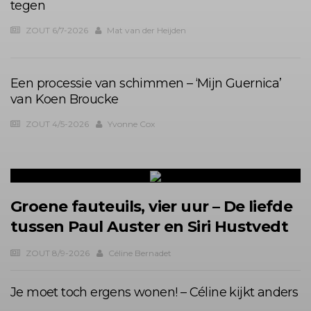
tegen
ZOUT 6/7-2026
Mat van der Heijden
Een processie van schimmen – ‘Mijn Guernica’
van Koen Broucke
ZOUT 4/5-2026
Yvonne Cox
Groene fauteuils, vier uur – De liefde
tussen Paul Auster en Siri Hustvedt
ZOUT 8/9-2026
Céline Bernadet
Je moet toch ergens wonen! – Céline kijkt anders