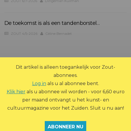
ZOUT 6/7-2026
Dingeman Kuilman
De toekomst is als een tandenborstel…
ZOUT 4/5-2026
Céline Bernadet
?>
Dit artikel is alleen toegankelijk voor Zout-
abonnees.
Log in
als u al abonnee bent.
Klik hier
als u abonnee wil worden - voor 6,60 euro
per maand ontvangt u het kunst- en
© 2026 Zout Magazine. Alle rechten voorbehouden.
cultuurmagazine voor het Zuiden. Sluit u nu aan!
ADVERTEREN
ARCHIEF
ABONNEREN
CONTACT
OVER ZOUT
PRIVACY STATEMENT
INLOGGEN
ABONNEER NU