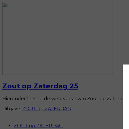
Zout op Zaterdag 25
Hieronder leest u de web-versie van Zout op Zaterdag. 
Uitgave:
ZOUT op ZATERDAG
ZOUT op ZATERDAG