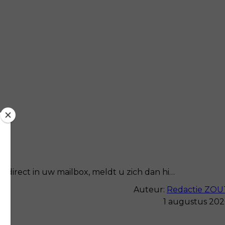
 direct in uw mailbox, meldt u zich dan hi…
Auteur:
Redactie ZOU
1 augustus 202