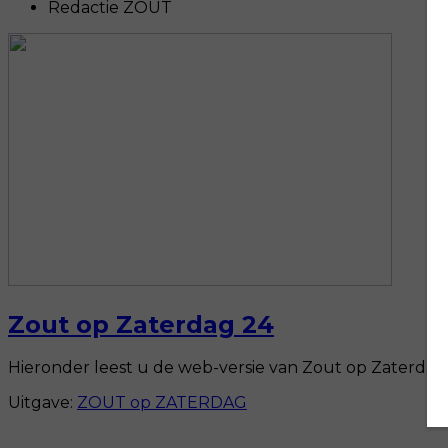
Redactie ZOUT
Zout op Zaterdag 24
Hieronder leest u de web-versie van Zout op Zaterdag. 
Uitgave:
ZOUT op ZATERDAG