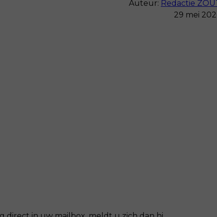
Auteur:
Redactie ZOU
29 mei 202
 direct in uw mailbox, meldt u zich dan hi…