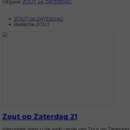
Uitgave:
ZOUT op ZATERDAG
ZOUT op ZATERDAG
Redactie ZOUT
Zout op Zaterdag 21
Hieronder leest u de web-versie van Zout op Zaterdag. 