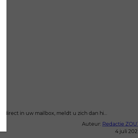
 direct in uw mailbox, meldt u zich dan hi…
Auteur:
Redactie ZOU
4 juli 20