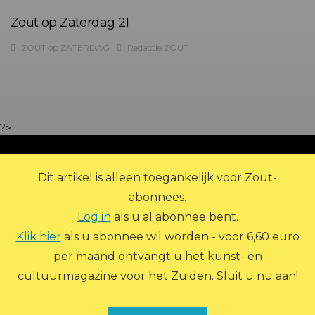
Zout op Zaterdag 21
ZOUT op ZATERDAG
Redactie ZOUT
?>
Dit artikel is alleen toegankelijk voor Zout-
abonnees.
Log in
als u al abonnee bent.
Klik hier
als u abonnee wil worden - voor 6,60 euro
per maand ontvangt u het kunst- en
© 2026 Zout Magazine. Alle rechten voorbehouden.
cultuurmagazine voor het Zuiden. Sluit u nu aan!
ADVERTEREN
ARCHIEF
ABONNEREN
CONTACT