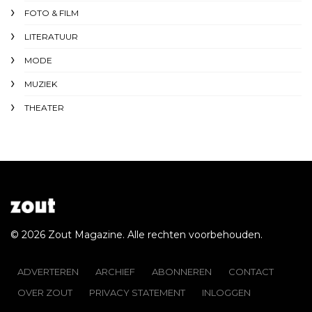
FOTO & FILM
LITERATUUR
MODE
MUZIEK
THEATER
© 2026 Zout Magazine. Alle rechten voorbehouden.
ADVERTEREN
ARCHIEF
ABONNEREN
CONTACT
OVER ZOUT
PRIVACY STATEMENT
INLOGGEN