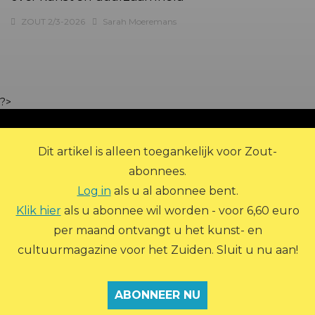
ZOUT 2/3-2026
Sarah Moeremans
?>
Dit artikel is alleen toegankelijk voor Zout-
abonnees.
Log in
als u al abonnee bent.
Klik hier
als u abonnee wil worden - voor 6,60 euro
per maand ontvangt u het kunst- en
© 2026 Zout Magazine. Alle rechten voorbehouden.
cultuurmagazine voor het Zuiden. Sluit u nu aan!
ADVERTEREN
ARCHIEF
ABONNEREN
CONTACT
OVER ZOUT
PRIVACY STATEMENT
INLOGGEN
ABONNEER NU