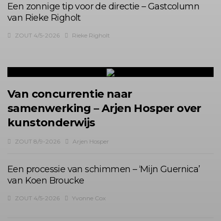
Een zonnige tip voor de directie – Gastcolumn
van Rieke Righolt
ZOUT 4/5-2026
Rieke Righolt
Van concurrentie naar
samenwerking – Arjen Hosper over
kunstonderwijs
ZOUT 8/9-2026
Arjen Hosper
Een processie van schimmen – ‘Mijn Guernica’
van Koen Broucke
ZOUT 4/5-2026
Yvonne Cox