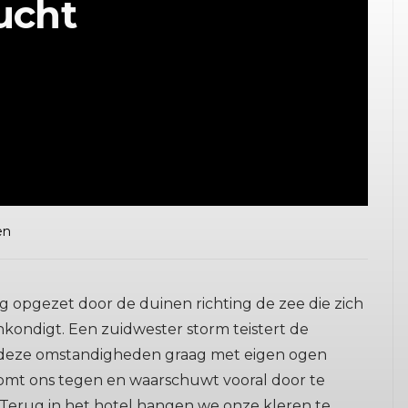
ucht
en
 opgezet door de duinen richting de zee die zich
kondigt. Een zuidwester storm teistert de
der deze omstandigheden graag met eigen ogen
omt ons tegen en waarschuwt vooral door te
 Terug in het hotel hangen we onze kleren te