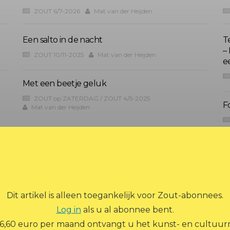
ZOUT 6/7-2026
Mat van der Heijden
Een salto in de nacht
T
–
ZOUT 10/11-2025
Mat van der Heijden
e
Met een beetje geluk
ZOUT op ZATERDAG
/
ZOUT 4/5-2025
F
Mat van der Heijden
Dit artikel is alleen toegankelijk voor Zout-abonnees.
Log in
als u al abonnee bent.
ADVERTEREN
ARCHIEF
ABONNEREN
 6,60 euro per maand ontvangt u het kunst- en cultuurm