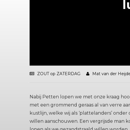
l
ZOUT op ZATERDAG
Mat van der Heijd
Nabij Petten lopen we met onze kraag hoog
met een grommend geraas al van verre aan
kustlijn, welke wij als ‘plattelanders’ on
willen aanschouwen. Een vergrijsde man k
lopen als we gezandstraald willen worden.