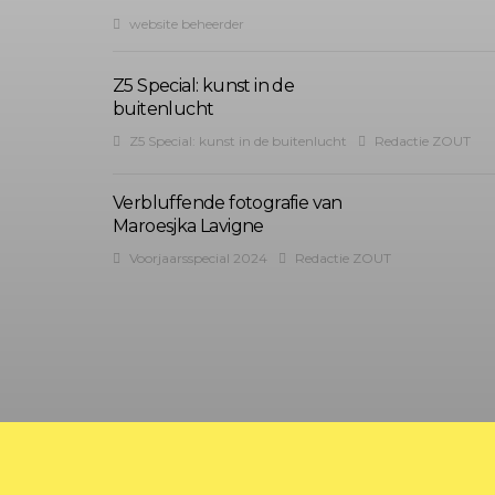
website beheerder
Z5 Special: kunst in de
buitenlucht
Z5 Special: kunst in de buitenlucht
Redactie ZOUT
Verbluffende fotografie van
Maroesjka Lavigne
Voorjaarsspecial 2024
Redactie ZOUT