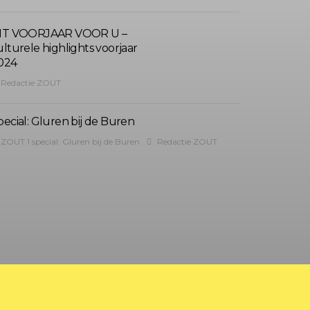
IT VOORJAAR VOOR U –
ulturele highlights voorjaar
024
Redactie ZOUT
pecial: Gluren bij de Buren
ZOUT 1 special: Gluren bij de Buren
Redactie ZOUT