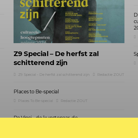
D
c
2
Z9 Special – De herfst zal
S
schitterend zijn
Z9 Special - De herfst zal schitterend zijn
Redactie ZOUT
Places to Be-special
Places To Be-special
Redactie ZOUT
Da Vinci – de kunstenaar, de
ingenieur, de fijnproever
Voorjaarsspecial 2024
Redactie ZOUT