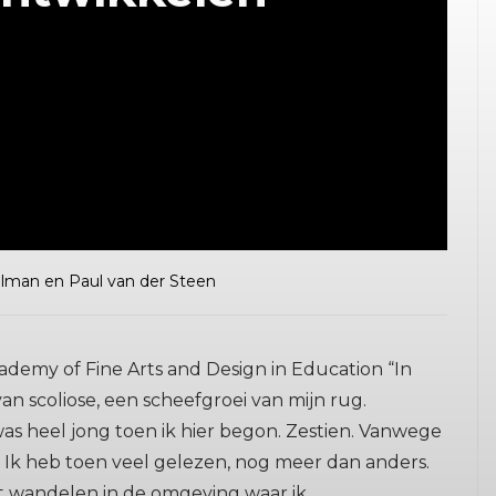
llman en Paul van der Steen
cademy of Fine Arts and Design in Education “In
van scoliose, een scheefgroei van mijn rug.
was heel jong toen ik hier begon. Zestien. Vanwege
. Ik heb toen veel gelezen, nog meer dan anders.
t wandelen in de omgeving waar ik...