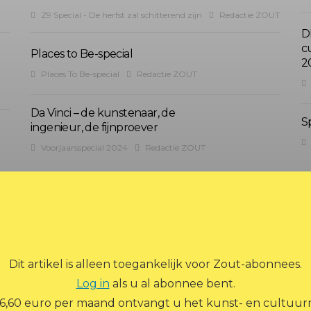
Z9 Special - De herfst zal schitterend zijn
Redactie ZOUT
D
c
Places to Be-special
2
Places To Be-special
Redactie ZOUT
Da Vinci – de kunstenaar, de
S
ingenieur, de fijnproever
Voorjaarsspecial 2024
Redactie ZOUT
Dit artikel is alleen toegankelijk voor Zout-abonnees.
Log in
als u al abonnee bent.
ADVERTEREN
ARCHIEF
ABONNEREN
 6,60 euro per maand ontvangt u het kunst- en cultuurm