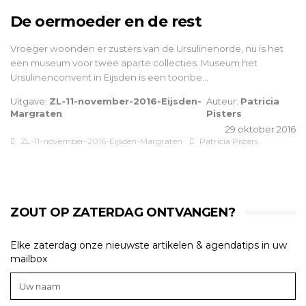
De oermoeder en de rest
Vroeger woonden er zusters van de Ursulinenorde, nu is het
een museum voor twee aparte collecties. Museum het
Ursulinenconvent in Eijsden is een toonbe…
Uitgave:
ZL-11-november-2016-Eijsden-
Auteur:
Patricia
Margraten
Pisters
29 oktober 2016
ZL-11-november-2016-Eijsden-Margraten
Patricia Pisters
ZOUT OP ZATERDAG ONTVANGEN?
Elke zaterdag onze nieuwste artikelen & agendatips in uw
mailbox