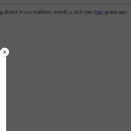
g direct in uw mailbox, meldt u zich dan
hier
gratis aan.