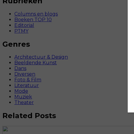
Rubrieken
Columns en blogs
Boeken TOP 10
Editorial
PTMY
Genres
Architectuur & Design
Beeldende Kunst
Dans
Diversen
Foto & Film
Literatuur
Mode
Muziek
Theater
Related Posts