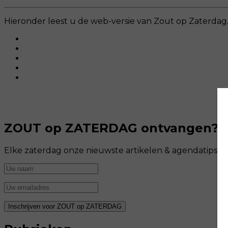
Hieronder leest u de web-versie van Zout op Zaterdag.
ZOUT op ZATERDAG ontvangen?
Elke zaterdag onze nieuwste artikelen & agendatips i