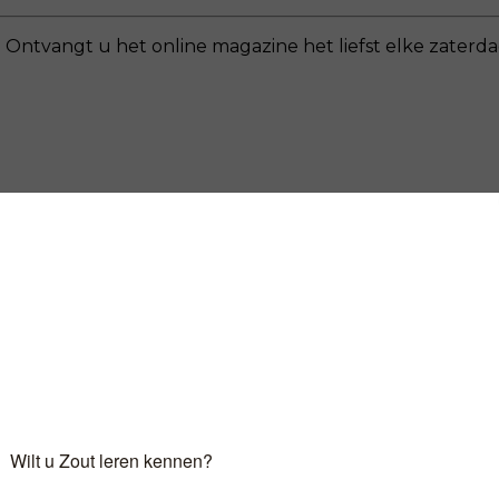
 Ontvangt u het online magazine het liefst elke zaterda
n uw mailbox