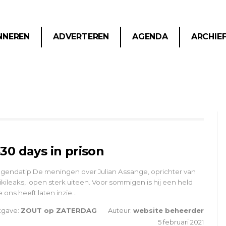
NNEREN
ADVERTEREN
AGENDA
ARCHIE
30 days in prison
gendatip De meningen over Julian Assange, oprichter van
kileaks, lopen sterk uiteen. Voor sommigen is hij een held
e ons heeft laten inzie…
tgave:
ZOUT op ZATERDAG
Auteur:
website beheerder
5 februari 2021