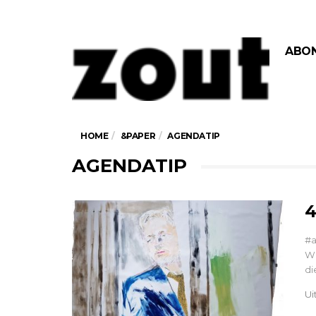
ABO
HOME
&PAPER
AGENDATIP
AGENDATIP
4
#a
Wi
di
Ui