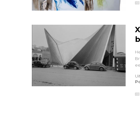
X
b
He
Br
ee
Ui
P