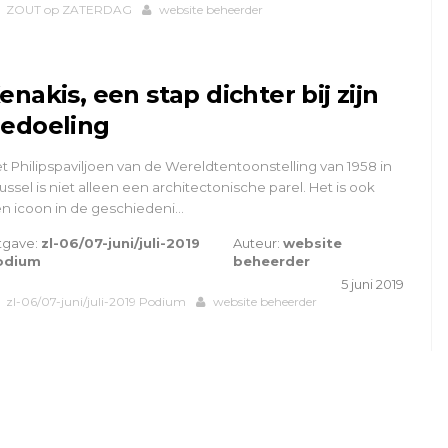
ZOUT op ZATERDAG
website beheerder
enakis, een stap dichter bij zijn
edoeling
t Philipspaviljoen van de Wereldtentoonstelling van 1958 in
ussel is niet alleen een architectonische parel. Het is ook
n icoon in de geschiedeni…
tgave:
zl-06/07-juni/juli-2019
Auteur:
website
odium
beheerder
5 juni 2019
zl-06/07-juni/juli-2019 Podium
website beheerder