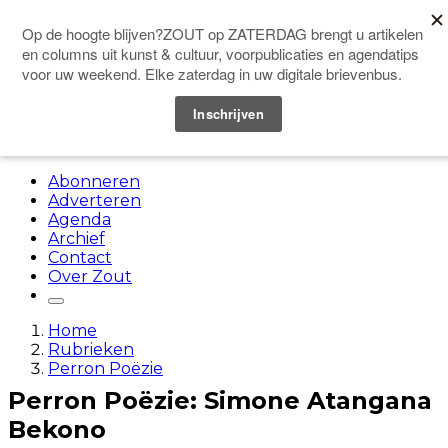
Doneer
Menu
Abonneren
Adverteren
Agenda
Archief
Contact
Over Zout
Home
Rubrieken
Perron Poëzie
Perron Poëzie: Simone Atangana
Bekono