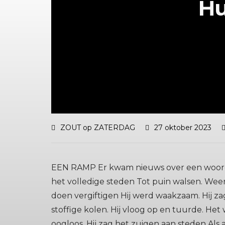
H
ZOUT op ZATERDAG
27 oktober 2023
EEN RAMP Er kwam nieuws over een woord K
het volledige steden Tot puin walsen. Weer 
doen vergiftigen Hij werd waakzaam. Hij z
stoffige kolen. Hij vloog op en tuurde. Het
oogloos. Hij zag het zuigen aan steden Als 