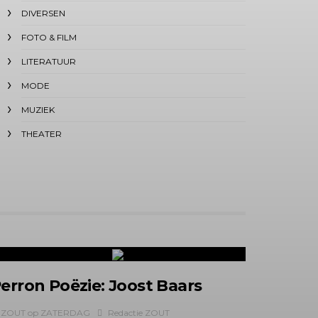
DIVERSEN
FOTO & FILM
LITERATUUR
MODE
MUZIEK
THEATER
erron Poëzie: Joost Baars
ZOUT op ZATERDAG
Redactie ZOUT