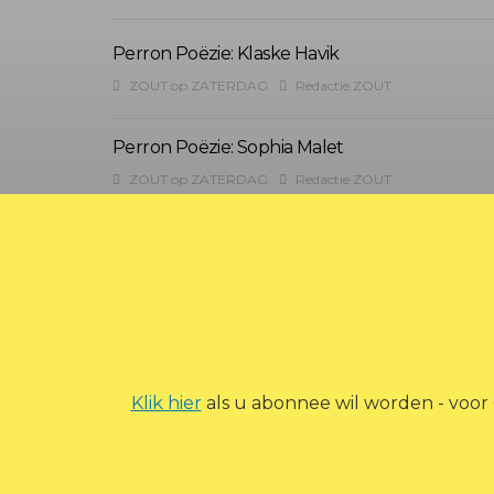
Perron Poëzie: Klaske Havik
ZOUT op ZATERDAG
Redactie ZOUT
Perron Poëzie: Sophia Malet
ZOUT op ZATERDAG
Redactie ZOUT
?>
Klik hier
als u abonnee wil worden - voor
© 2026 Zout Magazine. Alle rechten voorbehoud