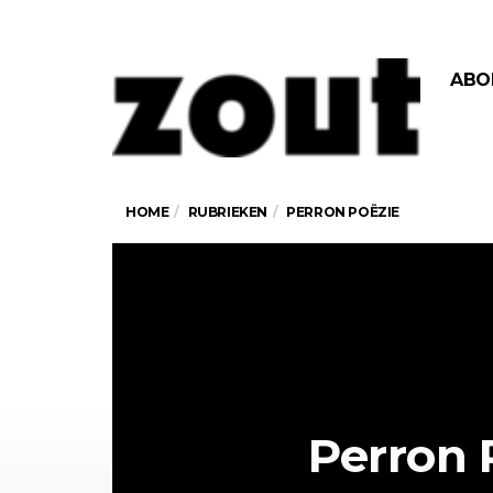
ABO
HOME
RUBRIEKEN
PERRON POËZIE
Perron 